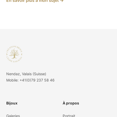
En savoir plus à mon sujet
→
Footer
Nendaz, Valais (Suisse)
Mobile:
+41(0)79 237 58 46
Bijoux
À propos
Galeries
Portrait