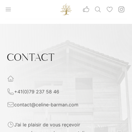
Aller au contenu principal
Céline Barman
Open menu
Rechercher
Coups de 
Insta
Vos avis
CONTACT
Adresse
Telephone
+41(0)79 237 58 46
Email
contact@celine-barman.com
Heures d’ouverture
J’ai le plaisir de vous reçevoir