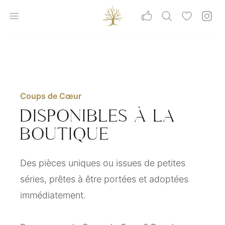
Aller au contenu principal
Céline Barman
Open menu
Rechercher
Coups de 
Insta
Vos avis
Coups de Cœur
DISPONIBLES À LA
BOUTIQUE
Des pièces uniques ou issues de petites
séries, prêtes à être portées et adoptées
immédiatement.