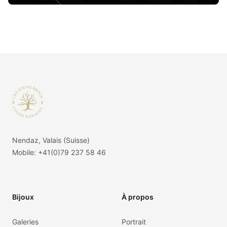
Footer
Nendaz, Valais (Suisse)
Mobile:
+41(0)79 237 58 46
Bijoux
À propos
Galeries
Portrait